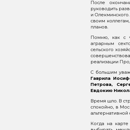
После оконча
руководить разв
и Олекминского.
своим коллегам
планов.
Помню, как с 
аграрным сект
сельского хозяй
совершенство
реализации Про
С большим уваж
Гаврила Иосиф
Петрова, Серг
Евдокию Никол
Время шло. В ст
спокойно, в Мос
альтернативной 
Когда на карте
выбирать между