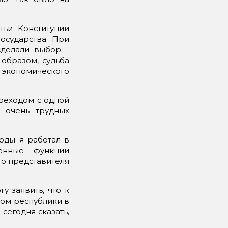
тьи Конституции
осударства. При
сделали выбор –
 образом, судьба
 экономического
реходом с одной
 очень трудных
годы я работал в
венные функции
го представителя
у заявить, что к
ром республики в
сегодня сказать,