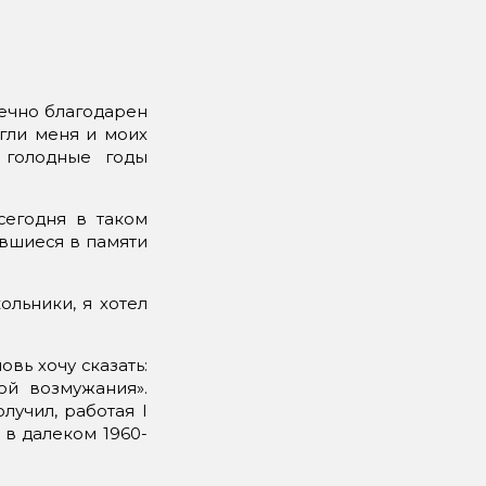
нечно благодарен
гли меня и моих
 голодные годы
сегодня в таком
авшиеся в памяти
ольники, я хотел
вь хочу сказать:
й возмужания».
лучил, работая I
в далеком 1960-