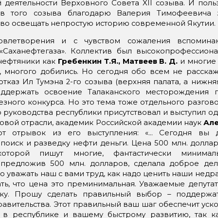
 деятельности Верховного Совета XII созыва. И польз
ов того созыва благодарю Валерия Тимофеевича 
во освещать непростую историю современной Якутии.
овлетворения и с чувством сожаления вспомин
«Саханефтегаза». Коллектив был высокопрофессиона
 нефтяники как
Гребенкин Т.Я., Матвеев В. Д.
и многие 
, многого добились. Но сегодня обо всем не расска
тказ Ил Тумэна 2-го созыва (верхняя палата, а нижня
оддержать освоение Талаканского месторождения 
езного конкурса. Но это тема тоже отдельного разгово
руководства республики присутствовал и выступил о
овой отрасли, академик Российской академии наук
Але
т отрывок из его выступления: «… Сегодня вы 
поиск и разведку нефти деньги. Цена 500 млн. долла
оторой пишут многие, фантастически минимал
, предложив 500 млн. долларов, сделала доброе дел
о уважать наш с вами труд, как надо ценить наши недр
ть, что цена это преминимальная. Уважаемые депута
ку. Прошу сделать правильный выбор – поддержа
авительства. Этот правильный ваш шаг обеспечит ус
в республике и вашему быстрому развитию, так к