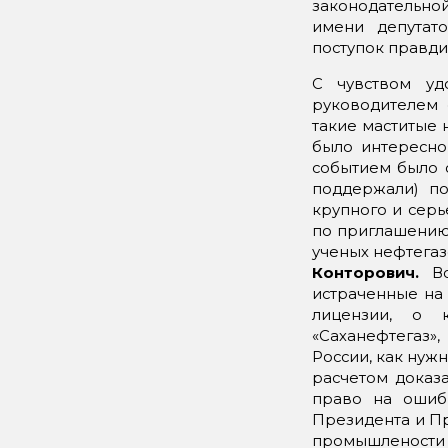
законодательной
имени депутат
поступок правди
С чувством уд
руководителем 
такие маститые
было интересно
событием было о
поддержали) п
крупного и серь
по приглашению 
ученых нефтегаз
Конторович.
Во
истраченные на 
лицензии, о к
«Саханефтегаз»
России, как нужн
расчетом доказа
право на ошиб
Президента и Пр
промышлености 