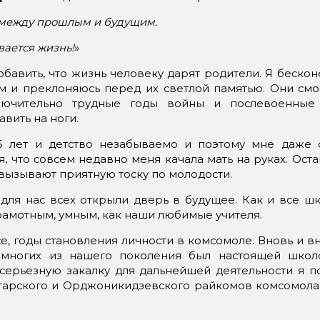
г между прошлым и будущим.
вается жизнь!
»
бавить, что жизнь человеку дарят родители. Я беско
м и преклоняюсь перед их светлой памятью. Они смо
лючительно трудные годы войны и послевоенные
авить на ноги.
 лет и детство незабываемо и поэтому мне даже 
я, что совсем недавно меня качала мать на руках. Ост
вызывают приятную тоску по молодости.
ля нас всех открыли дверь в будущее. Как и все шк
грамотным, умным, как наши любимые учителя.
е, годы становления личности в комсомоле. Вновь и вно
 многих из нашего поколения был настоящей школо
ерьезную закалку для дальнейшей деятельности я по
тарского и Орджоникидзевского райкомов комсомола 