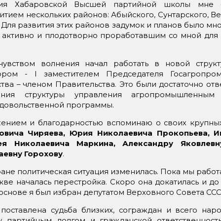
ния Хабаровской Высшей партийной школы мне 
итием нескольких районов: Абыйского, Сунтарского, 
 Для развития этих районов задумок и планов было мно
, активно и плодотворно проработавшим со мной для 
чувством волнения начал работать в новой структ
ором - I заместителем Председателя Госагропро
ства – членом Правительства. Это были достаточно от
вания структуры управления агропромышленным
довольственной программы.
ением и благодарностью вспоминаю о своих крупных
овича Чиряева, Юрия Николаевича Прокопьева, И
ея Николаевича Маркина, Александру Яковлевн
аевну Горохову
.
ране политическая ситуация изменилась. Пока мы рабо
кве началась перестройка. Скоро она докатилась и до
основе я был избран депутатом Верховного Совета ССС
 поставлена судьба близких, сограждан и всего наро
 партийным долгом и гражданской ответственност