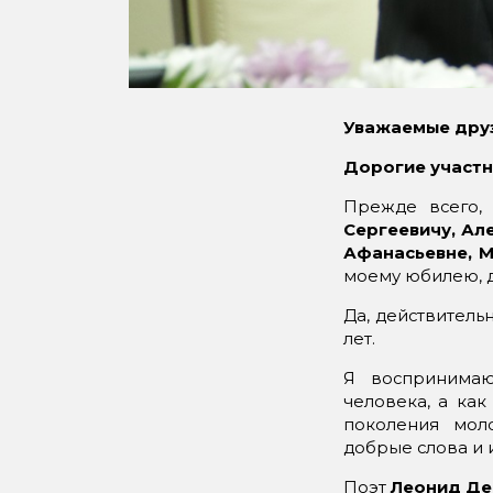
Уважаемые друз
Дорогие участн
Прежде всего,
Сергеевичу, Ал
Афанасьевне, 
моему юбилею, д
Да, действитель
лет.
Я воспринимаю
человека, а ка
поколения мол
добрые слова и 
Поэт
Леонид Де