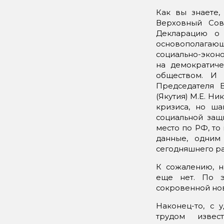
Как вы знаете,
Верховный Сов
Декларацию о 
основополагаю
социально-экон
на демократиче
обществом. И 
Председателя 
(Якутия) М.Е. Н
кризиса, но ш
социальной защ
место по РФ, то 
данные, одним
сегодняшнего ра
К сожалению, н
еще нет. По э
сокровенной но
Наконец-то, с 
трудом извес