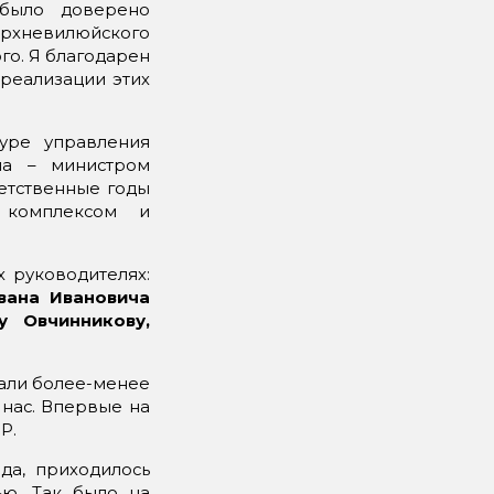
было доверено
Верхневилюйского
го. Я благодарен
реализации этих
уре управления
ма – министром
ветственные годы
 комплексом и
 руководителях:
вана Ивановича
у Овчинникову,
тали более-менее
 нас. Впервые на
Р.
да, приходилось
ью. Так было на