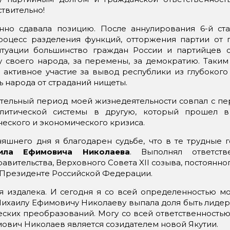
ствительно!
нно сдавала позицию. После аннулирования 6-й ста
роцесс разделения функций, отторжения партии от г
туации большинство граждан России и партийцев 
у своего народа, за перемены, за демократию. Таким
 активное участие за вывод республики из глубокого
нь народа от страданий нищеты.
ительный период моей жизнедеятельности совпал с пе
олитической системы в другую, который прошел в
ческого и экономического кризиса.
яшнего дня я благодарен судьбе, что в те трудные 
ила Ефимовича Николаева
. Выполнял ответст
авительства, Верховного Совета XII созыва, постоянно
 Президенте Российской Федерации.
 издалека. И сегодня я со всей определенностью мог
Михаилу Ефимовичу Николаеву выпала доля быть лиде
ских преобразований. Могу со всей ответственностью 
ович Николаев является созидателем новой Якутии.