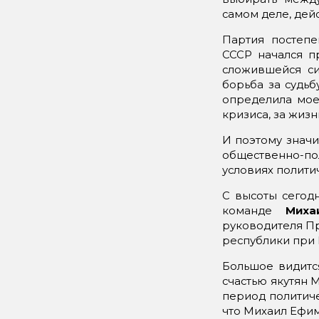
самом деле, дей
Партия постепе
СССР начался п
сложившейся си
борьба за судьб
определила мое
кризиса, за жиз
И поэтому знач
общественно-п
условиях полити
С высоты сегодн
команде
Миха
руководителя Пр
республики при
Большое видится
счастью якутян 
период политиче
что Михаил Ефим