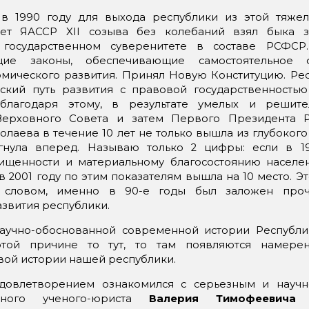
 в 1990 году для выхода республики из этой тяже
ет ЯАССР XII созыва без колебаний взял быка з
государственном суверенитете в составе РСФСР
щие законы, обеспечивающие самостоятельное 
омического развития. Принял Новую Конституцию. Ре
ский путь развития с правовой государственность
благодаря этому, в результате умелых и решите
Верховного Совета и затем Первого Президента Р
иколаева в течение 10 лет не только вышла из глубоког
агнула вперед. Называю только 2 цифры: если в 1
ищенности и материальному благосостоянию населе
в 2001 году по этим показателям вышла на 10 место. Э
 словом, именно в 90-е годы был заложен про
звития республики.
аучно-обоснованной современной истории Республик
той причине то тут, то там появляются намере
вой истории нашей республики.
удовлетворением ознакомился с серьезным и науч
тного ученого-юриста
Валерия Тимофеевича 