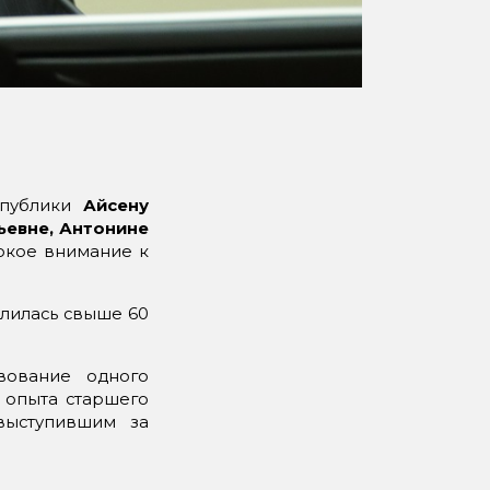
спублики
Айсену
ьевне, Антонине
окое внимание к
длилась свыше 60
вование одного
 опыта старшего
выступившим за