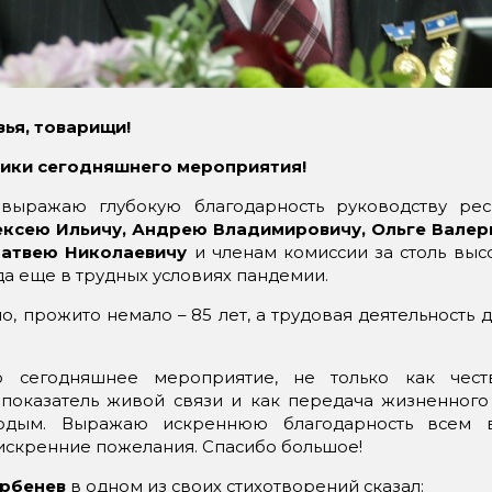
ья, товарищи!
ики сегодняшнего мероприятия!
 выражаю глубокую благодарность руководству ре
ексею Ильичу, Андрею Владимировичу, Ольге Валер
Матвею Николаевичу
и членам комиссии за столь выс
а еще в трудных условиях пандемии.
но, прожито немало – 85 лет, а трудовая деятельность 
 сегодняшнее мероприятие, не только как чест
к показатель живой связи и как передача жизненного
одым. Выражаю искреннюю благодарность всем 
искренние пожелания. Спасибо большое!
рбенев
в одном из своих стихотворений сказал: