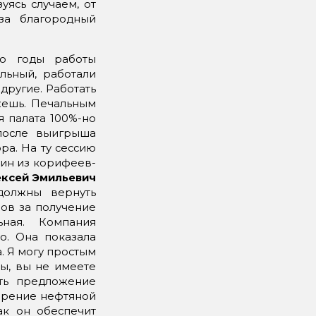
уясь случаем, от
за благородный
аю годы работы
льный, работали
другие. Работать
жешь. Печальным
я палата 100%-но
после выигрыша
ра. На ту сессию
дин из корифеев-
ксей Эмильевич
должны вернуть
ров за получение
ьная. Компания
о. Она показала
а. Я могу простым
ты, вы не имеете
ть предложение
корение нефтяной
ак он обеспечит