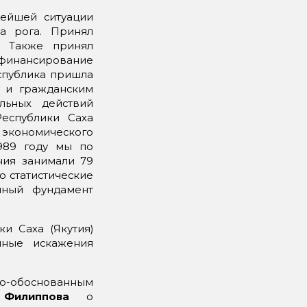
лейшей ситуации
а рога. Принял
. Также принял
финансирование
спублика пришла
ю и гражданским
льных действий
еспублики Саха
о экономического
989 году мы по
ния занимали 79
то статистические
чный фундамент
и Саха (Якутия)
нные искажения
но-обоснованным
Филиппова
о