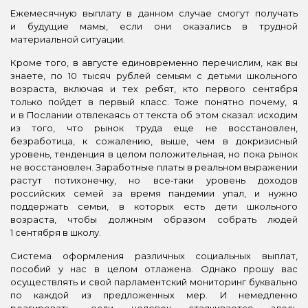
Ежемесячную выплату в данном случае смогут получать
и будущие мамы, если они оказались в трудной
материальной ситуации.
Кроме того, в августе единовременно перечислим, как вы
знаете, по 10 тысяч рублей семьям с детьми школьного
возраста, включая и тех ребят, кто первого сентября
только пойдет в первый класс. Тоже понятно почему, я
и в Послании отвлекаясь от текста об этом сказал: исходим
из того, что рынок труда еще не восстановлен,
безработица, к сожалению, выше, чем в докризисный
уровень, тенденция в целом положительная, но пока рынок
не восстановлен. Заработные платы в реальном выражении
растут потихонечку, но все‑таки уровень доходов
российских семей за время пандемии упал, и нужно
поддержать семьи, в которых есть дети школьного
возраста, чтобы должным образом собрать людей
1 сентября в школу.
Система оформления различных социальных выплат,
пособий у нас в целом отлажена. Однако прошу вас
осуществлять и свой парламентский мониторинг буквально
по каждой из предложенных мер. И немедленно
реагировать, если человек сталкивается здесь