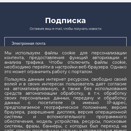
Подписка
Оставьте ваш e-mail, чтобы получать новости
Мы используем файлы cookie для персонализации
контента, предоставления функций авторизации и
анализа трафика. Чтобы отключить файлы cookie,
Подписаться
необходимо перейти в настройки веб-браузера. Однако
это может ограничить работу с порталом.
Пользуясь данным интернет ресурсом, свободно своей
волей и в своих интересах пользователь даёт согласие
на автоматизированную, а также без использования
средств автоматизации обработку, в т.ч. обработку
своих персональных данных, передачу и обработку
Государственное Собрание (Ил Тумэн)
данных о посетителе (а именно IP-адрес,
предполагаемое географическое положение, версия
Республики Саха (Якутия)
браузера, разрешение дисплея, версия операционной
системы и вспомогательного программного
обеспечения, модель устройства, ресурсы, поисковые
системы, фразы, баннеры, с которых был переход на
сайт, список посещённых страниц и проведённое время