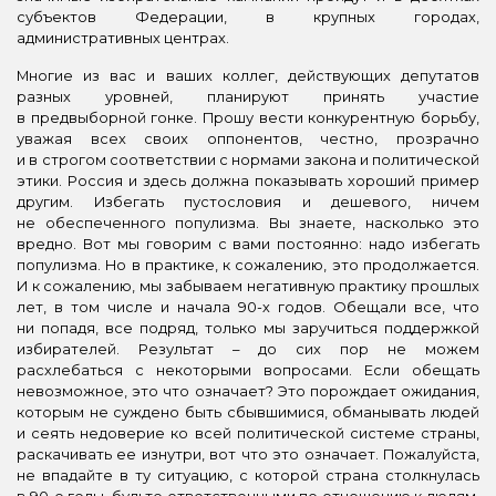
субъектов Федерации, в крупных городах,
административных центрах.
Многие из вас и ваших коллег, действующих депутатов
разных уровней, планируют принять участие
в предвыборной гонке. Прошу вести конкурентную борьбу,
уважая всех своих оппонентов, честно, прозрачно
и в строгом соответствии с нормами закона и политической
этики. Россия и здесь должна показывать хороший пример
другим. Избегать пустословия и дешевого, ничем
не обеспеченного популизма. Вы знаете, насколько это
вредно. Вот мы говорим с вами постоянно: надо избегать
популизма. Но в практике, к сожалению, это продолжается.
И к сожалению, мы забываем негативную практику прошлых
лет, в том числе и начала 90-х годов. Обещали все, что
ни попадя, все подряд, только мы заручиться поддержкой
избирателей. Результат – до сих пор не можем
расхлебаться с некоторыми вопросами. Если обещать
невозможное, это что означает? Это порождает ожидания,
которым не суждено быть сбывшимися, обманывать людей
и сеять недоверие ко всей политической системе страны,
раскачивать ее изнутри, вот что это означает. Пожалуйста,
не впадайте в ту ситуацию, с которой страна столкнулась
в 90-е годы, будьте ответственными по отношению к людям,