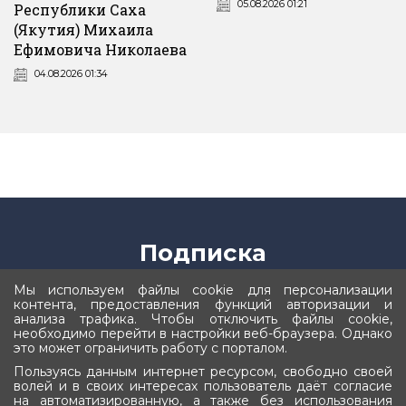
05.08.2026 01:21
Республики Саха
(Якутия) Михаила
Ефимовича Николаева
04.08.2026 01:34
Подписка
Оставьте ваш e-mail, чтобы получать новости
Мы используем файлы cookie для персонализации
контента, предоставления функций авторизации и
анализа трафика. Чтобы отключить файлы cookie,
необходимо перейти в настройки веб-браузера. Однако
это может ограничить работу с порталом.
Пользуясь данным интернет ресурсом, свободно своей
Подписаться
волей и в своих интересах пользователь даёт согласие
на автоматизированную, а также без использования