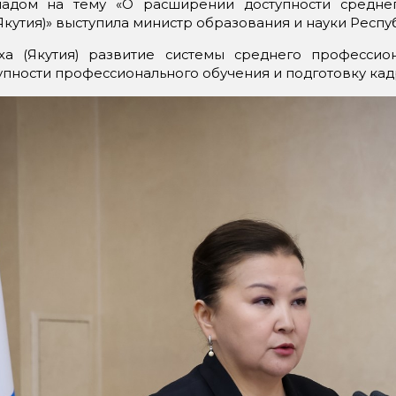
адом на тему «О расширении доступности среднег
Якутия)» выступила министр образования и науки Респу
ха (Якутия) развитие системы среднего профессио
упности профессионального обучения и подготовку кад