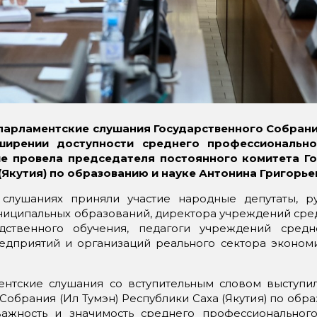
парламентские
слушания
Государственного Собрани
ширении доступности среднего профессиональн
рые провела
председателя постоянного комитета
Г
(Якутия)
по образованию
и науке
Антонина Григорье
 слушаниях приняли участие народные депутаты, р
ниципальных образований, директора учреждений сре
дственного обучения, педагоги учреждений средн
едприятий и организаций реального сектора эконом
нтские слушания со вступительным словом выступил
Собрания (Ил Тумэн) Республики Саха (Якутия) по обр
важность и значимость среднего профессиональног