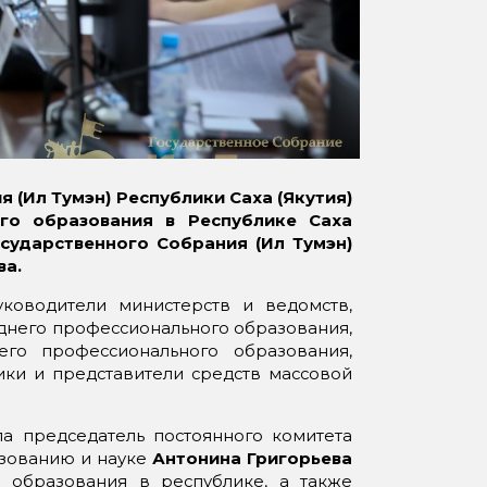
я (Ил
Тумэн
) Республики Саха (Якутия)
ого образования
в Республике Саха
осударственного Собрания (Ил
Тумэн
)
в
а.
уководители министерств и ведомств,
днего профессионального образования,
его профессионального образования,
ики и представители средств массовой
а председатель постоянного комитета
азованию и науке
Антонина Григорьева
о образования в республике, а также