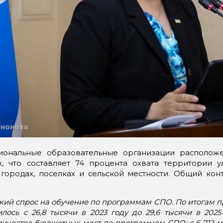
иональные образовательные организации располож
х, что составляет 74 процента охвата территории 
 городах, поселках и сельской местности. Общий кон
кий спрос на обучение по программам СПО. По итогам 
лось с 26,8 тысячи в 2023 году до 29,6 тысячи в 202
ичества бюджетных мест по программам СПО: с 6 712 мест